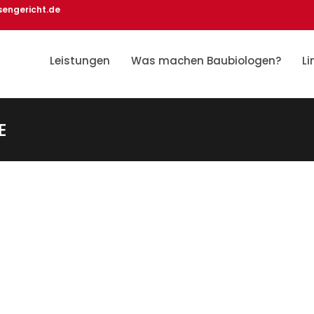
sengericht.de
Leistungen
Was machen Baubiologen?
Li
E