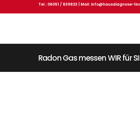
Tel.: 06051 / 839823 | Mail:
info@hausdiagnose-lin
Radon Gas messen WIR für SI