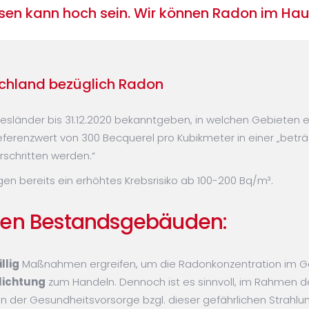
sen kann hoch sein. Wir können Radon im Ha
schland bezüglich Radon
esländer bis 31.12.2020 bekanntgeben, in welchen Gebieten 
Referenzwert von 300 Becquerel pro Kubikmeter in einer
beträ
rschritten werden.
en bereits ein erhöhtes Krebsrisiko ab 100-200 Bq/m³.
aten Bestandsgebäuden:
llig
Maßnahmen ergreifen, um die Radonkonzentration im Ge
flichtung
zum Handeln. Dennoch ist es sinnvoll, im Rahmen 
 der Gesundheitsvorsorge bzgl. dieser gefährlichen Strahlun