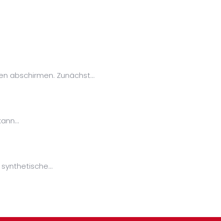
en abschirmen. Zunächst…
kann…
 synthetische…