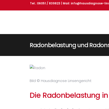
Tel.: 06051 / 839823 | Mail:
info@hausdiagnose-lin
Radonbelastung und Radonst
Bild © Hausdiagnose Linsengericht
Die Radonbelastung in