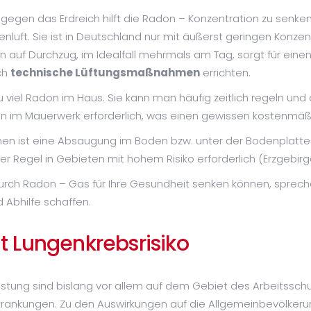
egen das Erdreich hilft die Radon – Konzentration zu senken
ßenluft. Sie ist in Deutschland nur mit äußerst geringen Kon
üften auf Durchzug, im Idealfall mehrmals am Tag, sorgt für e
ch
technische Lüftungsmaßnahmen
errichten.
zu viel Radon im Haus. Sie kann man häufig zeitlich regeln u
ngen im Mauerwerk erforderlich, was einen gewissen kostenm
nen ist eine Absaugung im Boden bzw. unter der Bodenplatt
 Regel in Gebieten mit hohem Risiko erforderlich (Erzgebirge
durch Radon – Gas für Ihre Gesundheit senken können, spreche
Abhilfe schaffen.
 Lungenkrebsrisiko
tung sind bislang vor allem auf dem Gebiet des Arbeitsschu
rankungen. Zu den Auswirkungen auf die Allgemeinbevölkerun