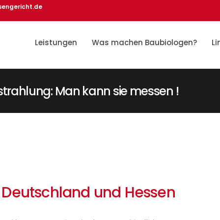
sengericht.de
Leistungen
Was machen Baubiologen?
Li
rahlung: Man kann sie messen !
 Deutschland und Hessen