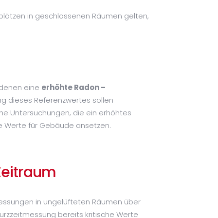
lätzen in geschlossenen Räumen gelten,
 denen eine
erhöhte Radon –
ung dieses Referenzwertes sollen
che Untersuchungen, die ein erhöhtes
re Werte für Gebäude ansetzen.
Zeitraum
Messungen in ungelüfteten Räumen über
Kurzzeitmessung bereits kritische Werte