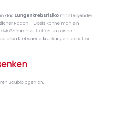
men das
Lungenkrebsrisiko
mit steigender
tzlicher Radon – Dosis könne man ein
de Maßnahme zu treffen um einen
i allen Krebsneuerkrankungen an dritter
 senken
hren Baubiologen an.