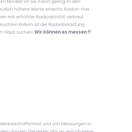
m Norden ist sie meist gering. In den
deutlich höhere Werte erreicht. Radon-Gas
en mit erhöhter Radioaktivtät verbaut
feuchten Kellern ist die Radonbelastung
 im Haus suchen.
Wir können es messen !!
Bodenbeschaffenheit und von Messungen in
den übrigen Gebieten gibt es jedoch keine