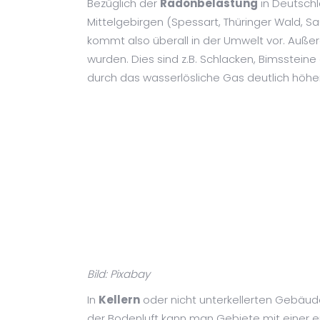
Bezüglich der
Radonbelastung
in Deutschl
Mittelgebirgen (Spessart, Thüringer Wald, S
kommt also überall in der Umwelt vor. Auße
wurden. Dies sind z.B. Schlacken, Bimsstein
durch das wasserlösliche Gas deutlich höhe
Bild: Pixabay
In
Kellern
oder nicht unterkellerten Gebäud
der Bodenluft kann man Gebiete mit einer 