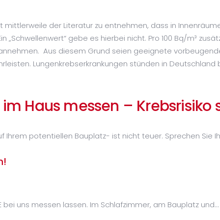
t mittlerweile der Literatur zu entnehmen, dass in Innenräu
Ein „Schwellenwert“ gebe es hierbei nicht. Pro 100 Bq/m³ zusä
 % annehmen. Aus diesem Grund seien geeignete vorbeugen
leisten. Lungenkrebserkrankungen stünden in Deutschland be
s im Haus messen – Krebsrisiko
hrem potentiellen Bauplatz- ist nicht teuer. Sprechen Sie I
n!
?
E bei uns messen lassen. Im Schlafzimmer, am Bauplatz und…