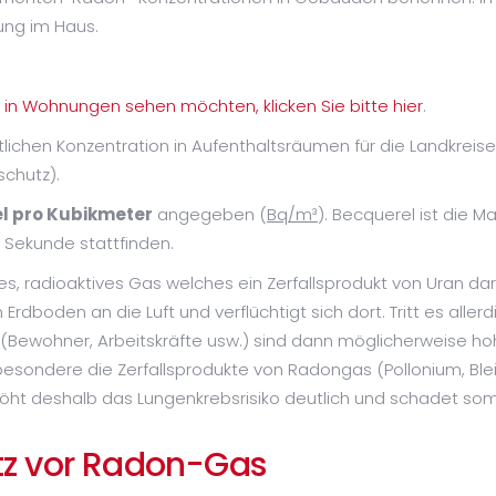
sung im Haus.
n in Wohnungen sehen möchten, klicken Sie bitte hier
.
tlichen Konzentration in Aufenthaltsräumen für die Landkreise
schutz).
l pro Kubikmeter
angegeben (
Bq/m³
). Becquerel ist die Ma
ro Sekunde stattfinden.
es, radioaktives Gas welches ein Zerfallsprodukt von Uran dars
boden an die Luft und verflüchtigt sich dort. Tritt es allerd
r (Bewohner, Arbeitskräfte usw.) sind dann möglicherweise 
sondere die Zerfallsprodukte von Radongas (Pollonium, Blei, B
öht deshalb das Lungenkrebsrisiko deutlich und schadet som
z vor Radon-Gas