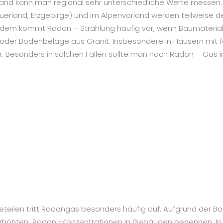
and kann man regional sehr unterschiedliche Werte messen. I
auerland, Erzgebirge) und im Alpenvorland werden teilweise 
rdem kommt Radon – Strahlung häufig vor, wenn Baumateriali
e oder Bodenbeläge aus Granit. Insbesondere in Häusern mit 
r. Besonders in solchen Fällen sollte man nach Radon – Gas
eteilen tritt Radongas besonders häufig auf. Aufgrund der 
erhöhten Radon -Konzentrationen in Gebäuden benennen. In 