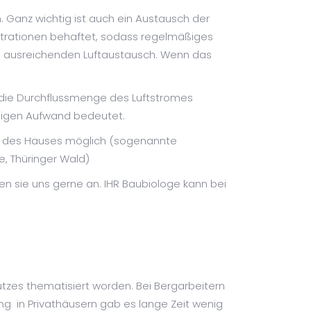
. Ganz wichtig ist auch ein Austausch der
zentrationen behaftet, sodass regelmäßiges
inen ausreichenden Luftaustausch. Wenn das
nd die Durchflussmenge des Luftstromes
äßigen Aufwand bedeutet.
e des Hauses möglich (sogenannte
, Thüringer Wald)
n sie uns gerne an. IHR Baubiologe kann bei
tzes thematisiert worden. Bei Bergarbeitern
g in Privathäusern gab es lange Zeit wenig