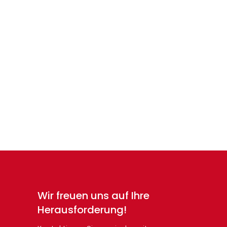
Der Schimmelexperte
untersucht
Schimmelbefall und
Feuchtigkeit
Der Schimmelexperte oder
Schimmelgutachter hat ein
vorrangiges Ziel: Er möchte die
Ursachen für...
Wir freuen uns auf Ihre
Herausforderung!