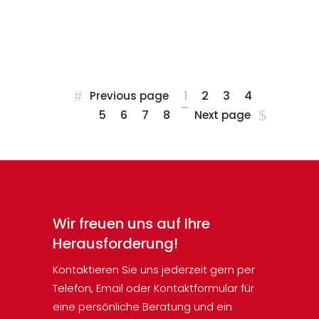
Schadstoffmessung in der
Wohnung ist immer...
1
2
3
4
Previous page
5
6
7
8
Next page
Wir freuen uns auf Ihre
Herausforderung!
Kontaktieren Sie uns jederzeit gern per
Telefon, Email oder Kontaktformular für
eine persönliche Beratung und ein