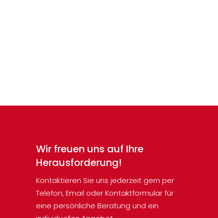
Erdstrahlen im Haus –
Was ist das ?
Erdstrahlen im Haus oder auf
dem Grundstück können den
Bewohnern gehörig zu schaffen...
Wir freuen uns auf Ihre
Herausforderung!
Kontaktieren Sie uns jederzeit gern per
Telefon, Email oder Kontaktformular für
eine persönliche Beratung und ein