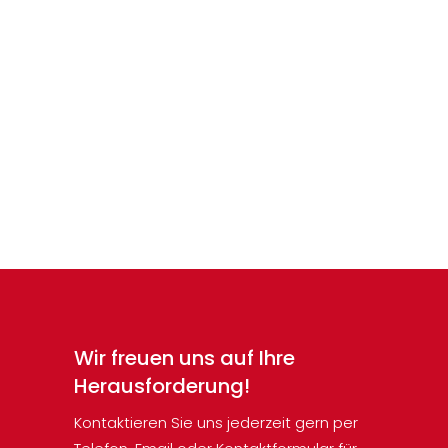
Fogging : schwarzer
Staub in der Wohnung
Schwarze Ablagerungen oder
schwarzer Staub auf Wänden,
Möbeln oder sonstigen
Einrichtungsgegenständen in
der...
Wir freuen uns auf Ihre
Herausforderung!
Kontaktieren Sie uns jederzeit gern per